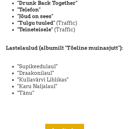
"Drunk Back Together"
"Telefon"
"Jõud on sees"
"Tulgu tuuled"
(Traffic)
"Teineteisele"
(Traffic)
Lastelaulud (albumilt "Tõeline muinasjutt"):
"Supikeedulaul"
"Draakonilaul"
"Kullavärvi Liblikas"
"Karu Naljalaul"
"Tänu"