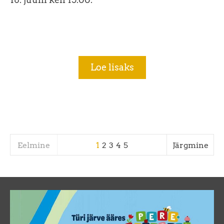
Loe lisaks
Eelmine
1
2
3
4
5
Järgmine