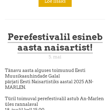
Loe lisaks
Perefestivalil esineb
aasta naisartist!
5. mai
Tänavu aasta alguses toimunud Eesti
Muusikaauhindade Galal
pärjati Eesti Naisartistiks aastal 2025 AN-
MARLEN.
Türil toimuval perefestivalil astub An-Marlen
üles rannalaval
18. juulil kell 15.00.