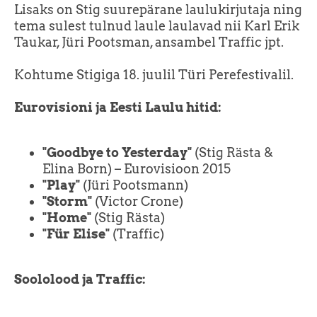
Lisaks on Stig suurepärane laulukirjutaja ning
tema sulest tulnud laule laulavad nii Karl Erik
Taukar, Jüri Pootsman, ansambel Traffic jpt.
Kohtume Stigiga 18. juulil Türi Perefestivalil.
Eurovisioni ja Eesti Laulu hitid:
"Goodbye to Yesterday"
(Stig Rästa &
Elina Born) – Eurovisioon 2015
"Play"
(Jüri Pootsmann)
"Storm"
(Victor Crone)
"Home"
(Stig Rästa)
"Für Elise"
(Traffic)
Soololood ja Traffic: