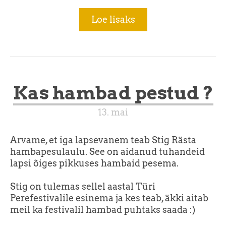
Loe lisaks
Kas hambad pestud ?
13. mai
Arvame, et iga lapsevanem teab Stig Rästa
hambapesulaulu. See on aidanud tuhandeid
lapsi õiges pikkuses hambaid pesema.
Stig on tulemas sellel aastal Türi
Perefestivalile esinema ja kes teab, äkki aitab
meil ka festivalil hambad puhtaks saada :)