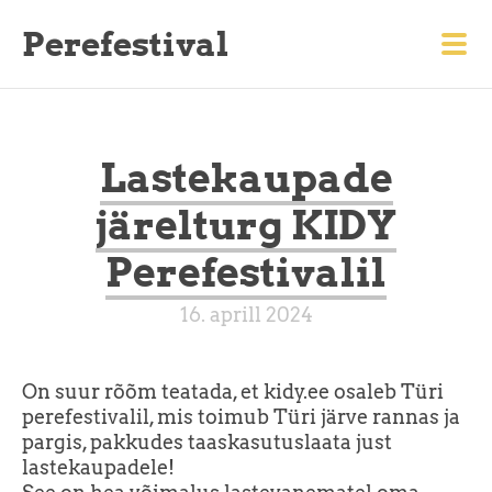
Perefestival
Lastekaupade
järelturg KIDY
Perefestivalil
16. aprill 2024
On suur rõõm teatada, et kidy.ee osaleb Türi
perefestivalil, mis toimub Türi järve rannas ja
pargis, pakkudes taaskasutuslaata just
lastekaupadele!