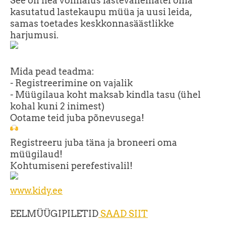
See on hea võimalus lastevanematel oma
kasutatud lastekaupu müüa ja uusi leida,
samas toetades keskkonnasäästlikke
harjumusi.
Mida pead teadma:
- Registreerimine on vajalik
- Müügilaua koht maksab kindla tasu (ühel
kohal kuni 2 inimest)
Ootame teid juba põnevusega!
Registreeru juba täna ja broneeri oma
müügilaud!
Kohtumiseni perefestivalil!
www.kidy.ee
EELMÜÜGIPILETID
SAAD SIIT