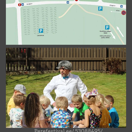
Perefestival.ee/ 53088495/