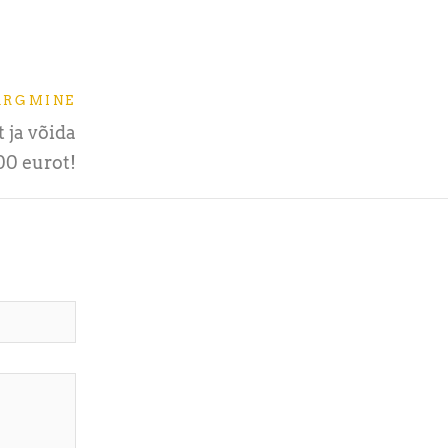
ÄRGMINE
 ja võida
00 eurot!