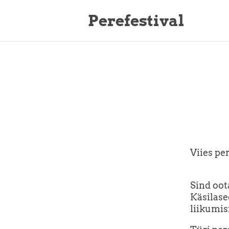
Perefestival
Viies pe
Sind oot
Käsilase
liikumi