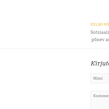
EELMIN
Sotsiaa
põnev a
Kirju