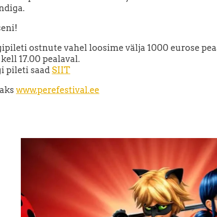
diga.
eni!
pileti ostnute vahel loosime välja 1000 eurose pe
l kell 17.00 pealaval.
 pileti saad
SIIT
saks
www.perefestival.ee