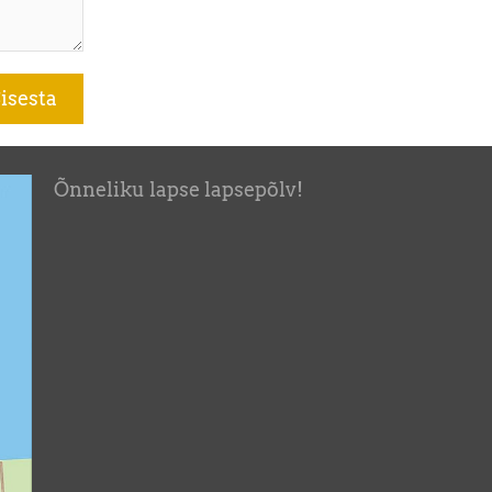
Õnneliku lapse lapsepõlv!