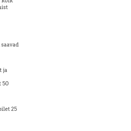
a kõik
mist
, saavad
t ja
t 50
ilet 25