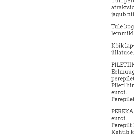
Türi per
atraktsi
jagub ni
Tule kog
lemmikl
Kõik lap
üllatuse.
PILETII
Eelmüügis
perepilet
Pileti hi
eurot.
Perepilet
PEREKAA
eurot.
Perepilt
Kehtib k