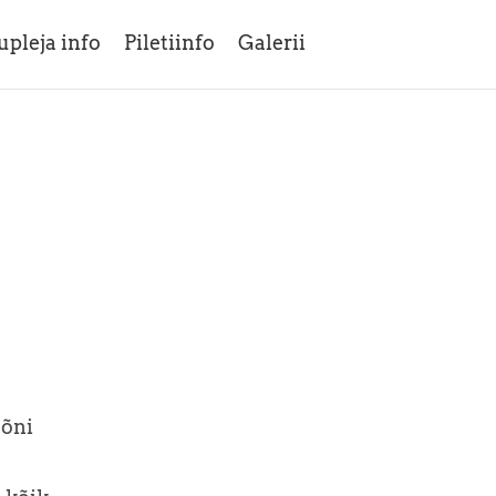
upleja info
Piletiinfo
Galerii
sõni