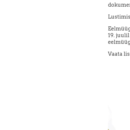
dokumen
Lustimis
Eelmüügi
19. juuli
eelmüügi
Vaata li