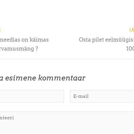
E
J
lmeedias on käimas
Osta pilet eelmüügist
rvamusmäng ?
10
ta esimene kommentaar