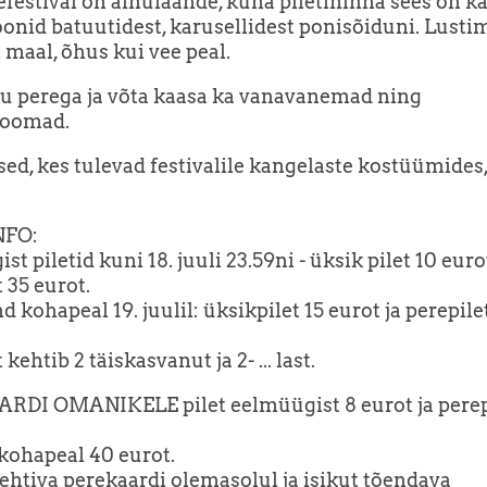
efestival on ainulaande, kuna piletihinna sees on k
oonid batuutidest, karusellidest ponisõiduni. Lusti
i maal, õhus kui vee peal.
u perega ja võta kaasa ka vanavanemad ning
oomad.
sed, kes tulevad festivalile kangelaste kostüümides
NFO:
t piletid kuni 18. juuli 23.59ni - üksik pilet 10 euro
 35 eurot.
nd kohapeal 19. juulil: üksikpilet 15 eurot ja perepile
 kehtib 2 täiskasvanut ja 2- ... last.
RDI OMANIKELE pilet eelmüügist 8 eurot ja perep
 kohapeal 40 eurot.
ehtiva perekaardi olemasolul ja isikut tõendava