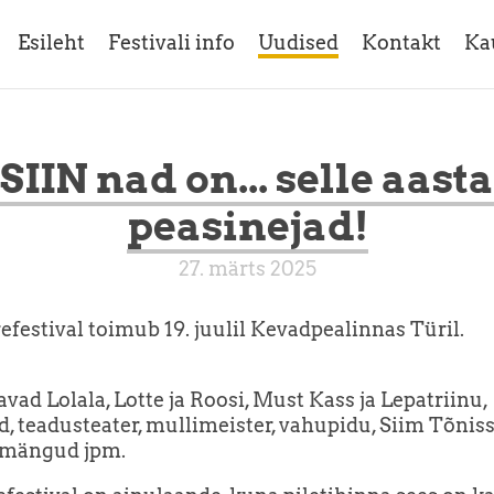
Esileht
Festivali info
Uudised
Kontakt
Ka
SIIN nad on... selle aasta
peasinejad!
27. märts 2025
refestival toimub 19. juulil Kevadpealinnas Türil.
avad Lolala, Lotte ja Roosi, Must Kass ja Lepatriinu,
d, teadusteater, mullimeister, vahupidu, Siim Tõnis
smängud jpm.