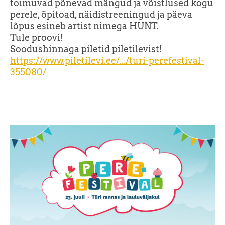
toimuvad põnevad mängud ja võistlused kogu
perele, õpitoad, näidistreeningud ja päeva
lõpus esineb artist nimega HUNT.
Tule proovi!
Soodushinnaga piletid piletilevist!
https://www.piletilevi.ee/.../turi-perefestival-
355080/