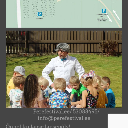
Perefestival.ee/ 53088495/
info@perefestival.ee
Õnneliku lapse lapsepõlv!