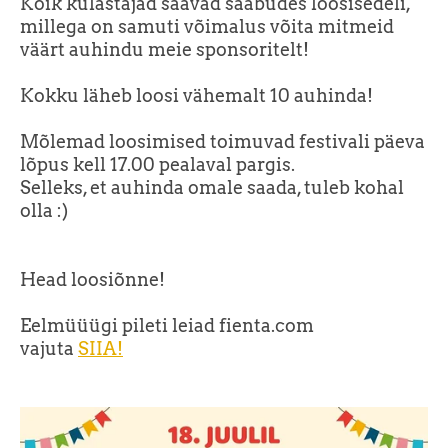
Kõik külastajad saavad saabudes loosisedeli,
millega on samuti võimalus võita mitmeid
väärt auhindu meie sponsoritelt!
Kokku läheb loosi vähemalt 10 auhinda!
Mõlemad loosimised toimuvad festivali päeva
lõpus kell 17.00 pealaval pargis.
Selleks, et auhinda omale saada, tuleb kohal
olla :)
Head loosiõnne!
Eelmüüügi pileti leiad fienta.com
vajuta
SIIA!