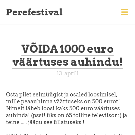
Perefestival
VÕIDA 1000 euro
väärtuses auhindu!
13. aprill
Osta pilet eelmüügist ja osaled loosimisel,
mille peaauhinna väärtuseks on 500 eurot!
Nimelt läheb loosi kaks 500 euro väärtuses
auhinda! (psst! üks on 65 tolline televiisor :) ja
teine ..... jäägu see üllatuseks !