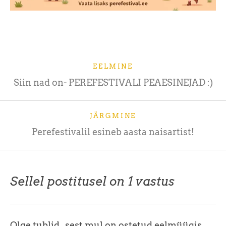
EELMINE
Siin nad on- PEREFESTIVALI PEAESINEJAD :)
JÄRGMINE
Perefestivalil esineb aasta naisartist!
Sellel postitusel on 1 vastus
Olge tublid , sest mul on ostetud eelmüügis