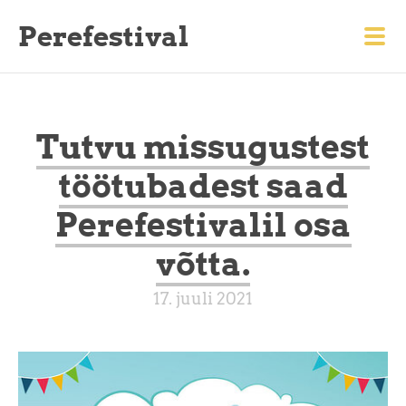
Perefestival
Tutvu missugustest
töötubadest saad
Perefestivalil osa
võtta.
17. juuli 2021