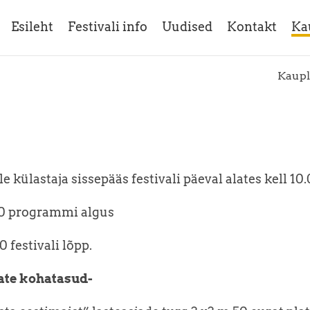
Esileht
Festivali info
Uudised
Kontakt
Ka
Kaupl
le külastaja sissepääs festivali päeval alates kell 10
00 programmi algus
0 festivali lõpp.
ate kohatasud-