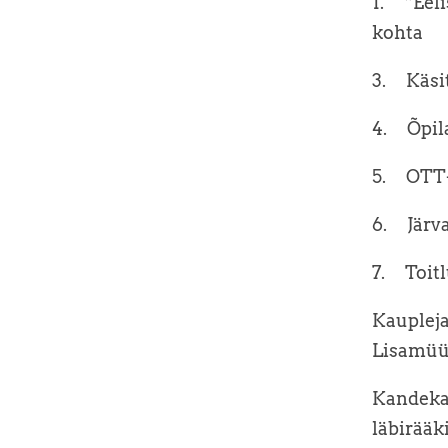
1. “Eeli
kohta
3. Käsi
4. Õpi
5. OTT
6. Järva
7. Toitl
Kauplejal
Lisamüüj
Kandeka
läbirääk