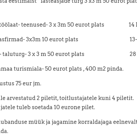
sta eestimaist” lasteasjade turg 3 x3 m 50 eurot plat
töölaat- teenused- 3 x 3m 50 eurot plats 14 
lasfirmad- 3x3m 10 eurot plats 13-18
- taluturg- 3 x 3 m 50 eurot plats 28 
maa turismiala- 50 eurot plats , 400 m2 pinda.
ustus 75 eur jm.
e arvestatud 2 piletit, toitlustajatele kuni 4 piletit.
atele tuleb soetada 10 eurone pilet.
ubanduse müük ja jagamine korraldajaga eelneval
ida.