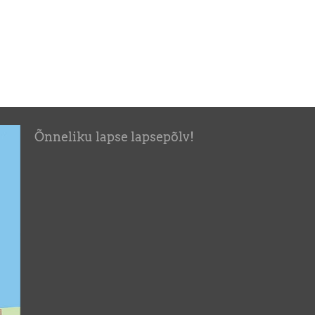
Õnneliku lapse lapsepõlv!